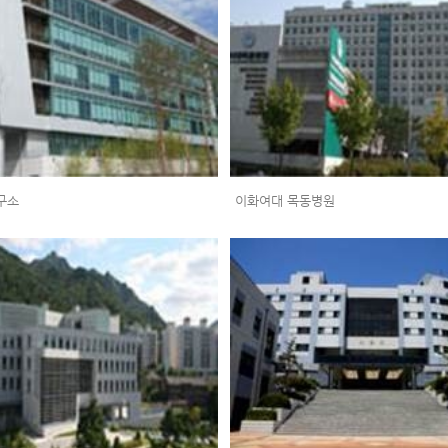
구소
이화여대 목동병원