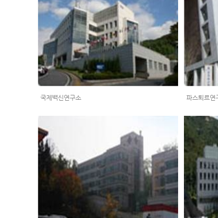
국제백신연구소
파스퇴르연