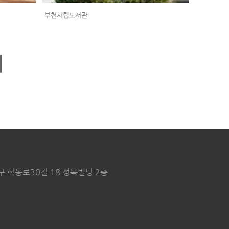
부천시립도서관
구 학동로30길 18 성목빌딩 2층